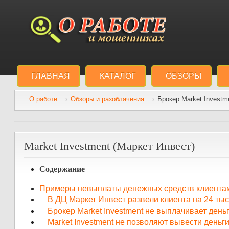
ГЛАВНАЯ
КАТАЛОГ
ОБЗОРЫ
О работе
Обзоры и разоблачения
Брокер Market Investm
Market Investment (Маркет Инвест)
Содержание
Примеры невыплаты денежных средств клиентам 
В ДЦ Маркет Инвест развели клиента на 24 ты
Брокер Market Investment не выплачивает деньг
Market Investment не позволяют вывести деньги