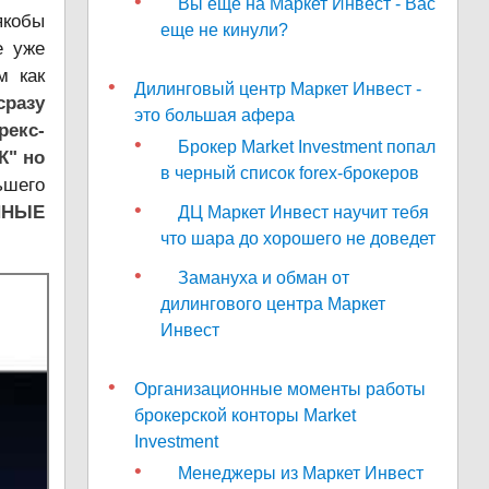
Вы еще на Маркет Инвест - Вас
якобы
еще не кинули?
е уже
м как
Дилинговый центр Маркет Инвест -
сразу
это большая афера
рекс-
Брокер Market Investment попал
К" но
в черный список forex-брокеров
ьшего
ННЫЕ
ДЦ Маркет Инвест научит тебя
что шара до хорошего не доведет
Замануха и обман от
дилингового центра Маркет
Инвест
Организационные моменты работы
брокерской конторы Market
Investment
Менеджеры из Маркет Инвест