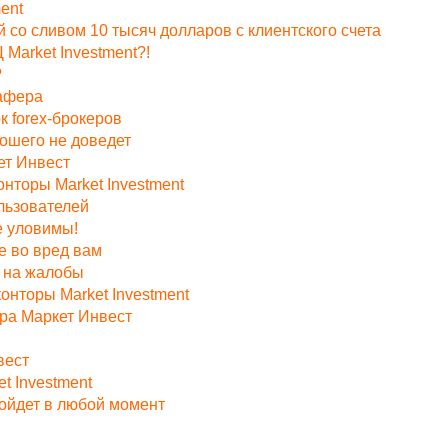
ent
со сливом 10 тысяч долларов с клиентского счета
Market Investment?!
?
 афера
к forex-брокеров
ошего не доведет
ет Инвест
нторы Market Investment
льзователей
е уловимы!
 во вред вам
 на жалобы
онторы Market Investment
ра Маркет Инвест
вест
t Investment
йдет в любой момент