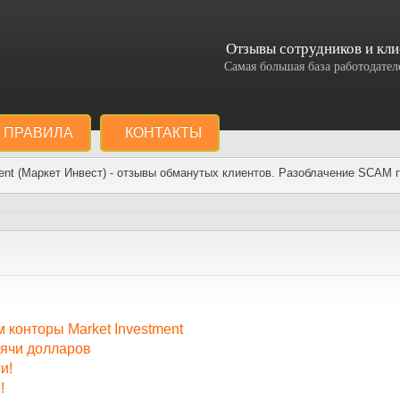
Отзывы сотрудников и кли
Самая большая база работодат
ПРАВИЛА
КОНТАКТЫ
ent (Маркет Инвест) - отзывы обманутых клиентов. Разоблачение SCAM п
конторы Market Investment
сячи долларов
и!
!