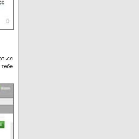
аться
 тебе