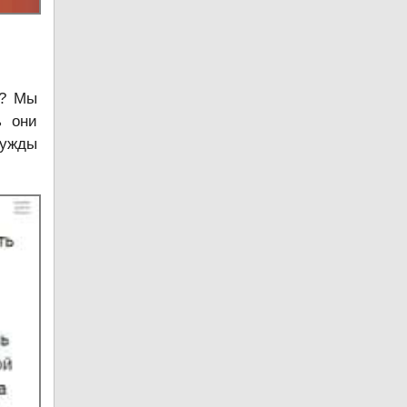
!? Мы
ь они
нужды