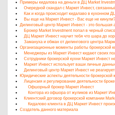
Примеры кидалова на деньги в ДЦ Market Investm
Очередной скандал с Маркет Инвест, связанный 
Как и когда происходит кидалаво в кухонном ДЦ 
Вы еще на Маркет Инвест - Вас еще не кинули
Дилинговый центр Маркет Инвест - это большая
Брокер Market Investment попал в черный списо
ДЦ Маркет Инвест научит тебя что шара до хор
Замануха и обман от дилингового центра Марк
Организационные моменты работы брокерской ко
Менеджеры из Маркет Инвест кидают своих по
Сотрудники брокерской кухни Маркет Инвест н
Маркет Инвест использует ваши личные данные
Дилинговый центр Маркет Инвест не реагирует
Юридические аспекты деятельности брокерской к
Лицензия и регулирование деятельности броке
Офшорный брокер Маркет Инвест
Контора из офшора от жуликов из Маркет Ин
Клиентский договор брокерской компании Marke
Кидалово клиента в ДЦ Маркет Инвест произо
Создатель данного материала