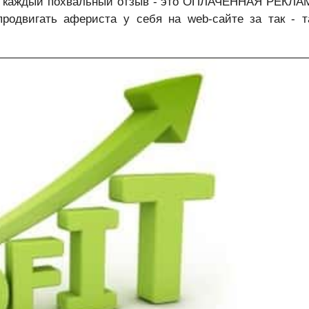
что каждый похвальный отзыв - это ОПЛАЧЕННАЯ РЕКЛ
одвигать афериста у себя на web-сайте за так - т