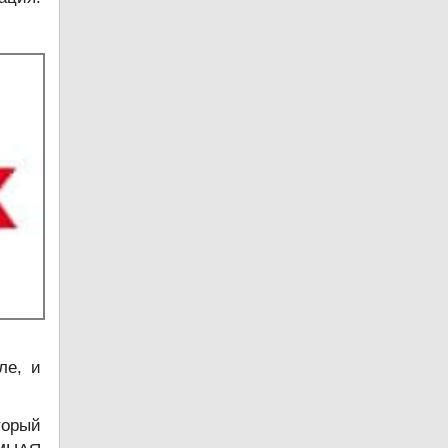
ле, и
торый