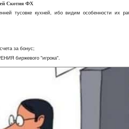
ней Скотия ФХ
енней тусовке кухней, ибо видим особенности их ра
счета за бонус;
РЕНИЯ биржевого "игрока".