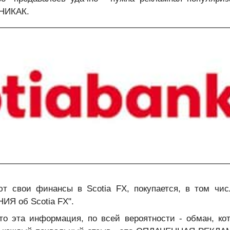
 НИКАК.
ют свои финансы в Scotia FX, покупается, в том чис
Я об Scotia FX".
то эта информация, по всей вероятности - обман, ко