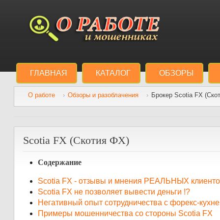
ГЛАВНАЯ
КАТАЛОГ
ОБЗОРЫ
О работе
Обзоры и разоблачения
Брокер Scotia FX (Ско
Scotia FX (Скотия ФХ)
Содержание
Scotia FX - отзывы и мнения РЕАЛЬНЫХ клиенто
Scotia FX не позволяет вывести деньги !?
Негативный опыт сотрудничества с форекс-кухн
Примеры мошенничества со стороны Scotia FX