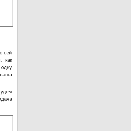
о сей
, как
 одну
 ваша
будем
адача