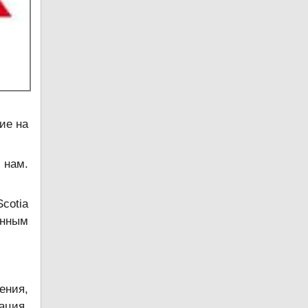
ие на
 нам.
cotia
енным
ения,
ация.