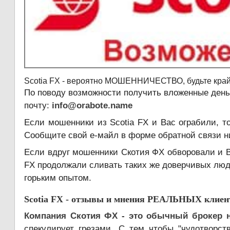
Scotia FX - вероятно МОШЕННИЧЕСТВО, будьте край
По поводу возможности получить вложенные день
почту:
info@orabote.name
Если мошенники из Scotia FX и Вас ограбили, т
Сообщите свой е-майл в форме обратной связи ни
Если вдруг мошенники Скотия ФХ обворовали и Ва
FX продолжали сливать таких же доверчивых люд
горьким опытом.
Scotia FX - отзывы и мнения РЕАЛЬНЫХ клиент
Компания Скотия ФХ - это обычный брокер н
спекулирует грезами. С тем чтобы "чудотворст