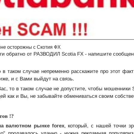
не осторожны с Скотия ФХ
ги обратно от РАЗВОДИЛ Scotia FX - напишите сообщен
о в таком случае непременно расскажите про этот факт
же, и с Вами выйдут на связь.
с, то в таком случае не допустите, чтобы мошенники S
ей как и Вы, не забывайте обмениваться своим собств
ов !?
а валютном рынке forex
, который, с нашей точки зр
во" продавалось удачно - нужна рекламная популяриз