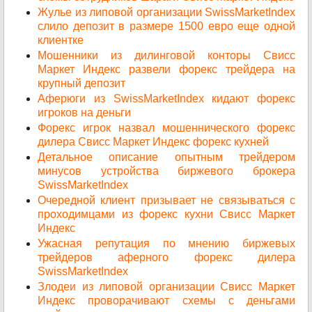
Жулье из липовой организации SwissMarketIndex
слило депозит в размере 1500 евро еще одной
клиентке
Мошенники из дилинговой конторы Свисс
Маркет Индекс развели форекс трейдера на
крупный депозит
Аферюги из SwissMarketIndex кидают форекс
игроков на деньги
Форекс игрок назвал мошеннического форекс
дилера Свисс Маркет Индекс форекс кухней
Детальное описание опытным трейдером
минусов устройства биржевого брокера
SwissMarketIndex
Очередной клиент призывает не связываться с
проходимцами из форекс кухни Свисс Маркет
Индекс
Ужасная репутация по мнению биржевых
трейдеров аферного форекс дилера
SwissMarketIndex
Злодеи из липовой организации Свисс Маркет
Индекс проворачивают схемы с деньгами