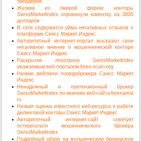
трейдеров
Жулики из лживой форекс конторы
SwissMarketIndex опрокинули клиентку на 3800
долларов
В сети содержится уйма негативных отзывов о
платформе Свисс Маркет Индекс
Авторитетный интернет-портал высказал свое
негативное мнение о мошеннической конторе
Свисс Маркет Индекс
Раскрытие лохотрона SwissMarketIndex
уважаемым веб-порталом forex-scam org
Низкие рейтинги псевдоброкера Свисс Маркет
Индекс
Ненадежный и претензионный брокер
SwissMarketIndex по мнению веб-сайта forexareal
ru
Низкая оценка известного веб-ресурса к работе
дилинговой конторы Свисс Маркет Индекс
Авторитетный интернет-сайт советует
остерегаться мошеннического брокера
SwissMarketIndex
Подробный обзор на жульническую брокерскую