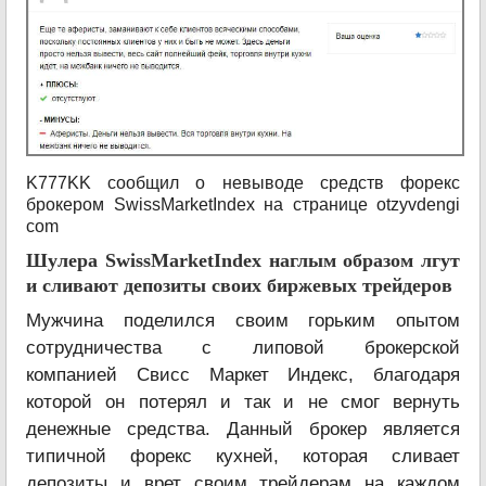
K777KK сообщил о невыводе средств форекс
брокером SwissMarketIndex на странице otzyvdengi
com
Шулера SwissMarketIndex наглым образом лгут
и сливают депозиты своих биржевых трейдеров
Мужчина поделился своим горьким опытом
сотрудничества с липовой брокерской
компанией Свисс Маркет Индекс, благодаря
которой он потерял и так и не смог вернуть
денежные средства. Данный брокер является
типичной форекс кухней, которая сливает
депозиты и врет своим трейдерам на каждом