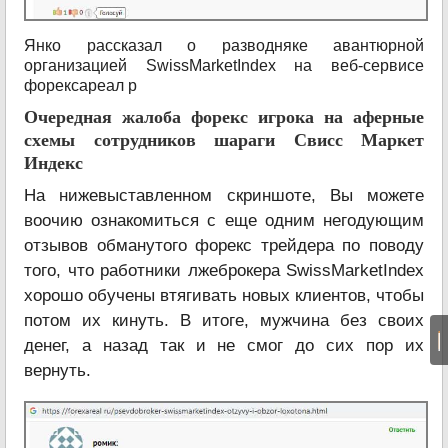
Янко рассказал о разводняке авантюрной
организацией SwissMarketIndex на веб-сервисе
форексареал р
Очередная жалоба форекс игрока на аферные
схемы сотрудников шараги Свисс Маркет
Индекс
На нижевыставленном скриншоте, Вы можете
воочию ознакомиться с еще одним негодующим
отзывов обманутого форекс трейдера по поводу
того, что работники лжеброкера SwissMarketIndex
хорошо обучены втягивать новых клиентов, чтобы
потом их кинуть. В итоге, мужчина без своих
|
денег, а назад так и не смог до сих пор их
вернуть.