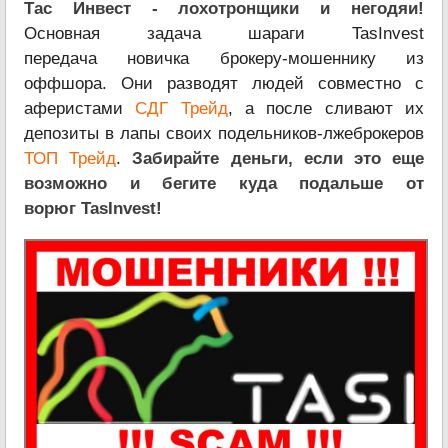
Тас Инвест - лохотронщики и негодяи!
Основная задача шараги TasInvest
передача новичка брокеру-мошеннику из
оффшора. Они разводят людей совместно с
аферистами
СДГ Трейд
, а после сливают их
депозиты в лапы своих подельников-лжеброкеров
ТОП Трейд
.
Забирайте деньги, если это еще
возможно и бегите куда подальше от
ворюг TasInvest!