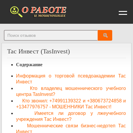
От
Тас Инвест (TasInvest)
Содержание
Информация о торговой псевдоакадемии Тас
Инвест
Кто владелец мошеннического учебного
центра TasInvest?
Кто звонил: +74991139322 и +380673724858 и
+13477976757 - МОШЕННИКИ Тас Инвест!
Имеется ли договор у лжеучебного
учреждения Тас Инвест?
Мошеннические связи бизнес-недотеп Тас
Инвест