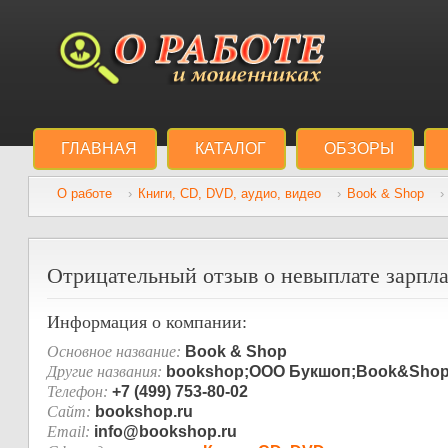
ГЛАВНАЯ
КАТАЛОГ
ОБЗОРЫ
О работе
Книги, CD, DVD, аудио, видео
Book & Shop
Отрицательный отзыв о невыплате зарпла
Информация о компании:
Основное название:
Book & Shop
Другие названия:
bookshop;ООО Букшоп;Book&Shop
Телефон:
+7 (499) 753-80-02
Сайт:
bookshop.ru
Email:
info@bookshop.ru