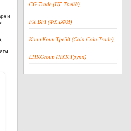
CG Trade (ЦГ Трейд)
ара и
FX BFI (ФХ БФИ)
Мы
Коин Коин Трейд (Coin Coin Trade)
,
няты
LHKGroup (ЛХК Групп)