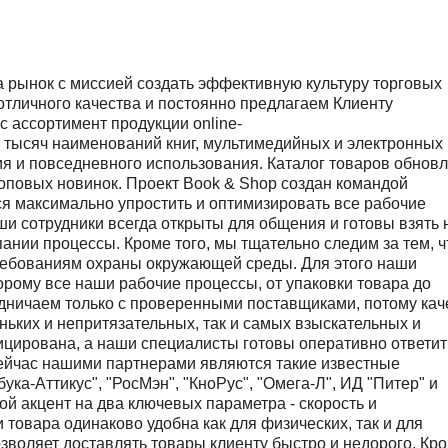
 рынок с миссией создать эффективную культуру торговых
отличного качества и постоянно предлагаем Клиенту
 ассортимент продукции online-
0 тысяч наименований книг, мультимедийных и электронных
ия и повседневного использования. Каталог товаров обнов
топовых новинок. Проект Book & Shop создан командой
 максимально упростить и оптимизировать все рабочие
и сотрудники всегда открыты для общения и готовы взять 
ании процессы. Кроме того, мы тщательно следим за тем, 
требованиям охраны окружающей среды. Для этого наши
орому все наши рабочие процессы, от упаковки товара до
удничаем только с проверенными поставщиками, потому кач
ьких и непритязательных, так и самых взыскательных и
ицирована, а наши специалисты готовы оперативно ответит
сейчас нашими партнерами являются такие известные
ука-Аттикус", "РосМэн", "КноРус", "Омега-Л", ИД "Питер" и
ой акцент на два ключевых параметра - скорость и
товара одинаково удобна как для физических, так и для
зволяет доставлять товары клиенту быстро и недорого. Кр