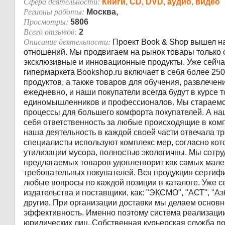
Сфера деятельности:
Книги, CD, DVD, аудио, видео
Регионы работы:
Москва,
Просмотры:
5806
Всего отзывов:
2
Описание деятельности:
Проект Book & Shop вышел на
отношений. Мы продвигаем на рынок товары только 
эксклюзивные и инновационные продукты. Уже сейчас
гипермаркета Bookshop.ru включает в себя более 25
продуктов, а также товаров для обучения, развлечен
ежедневно, и наши покупатели всегда будут в курсе 
единомышленников и профессионалов. Мы стараемся
процессы для большего комфорта покупателей. А наш
себя ответственность за любые происходящие в комп
наша деятельность в каждой своей части отвечала 
специалисты используют комплекс мер, согласно кот
утилизации мусора, полностью экологичны. Мы сотр
предлагаемых товаров удовлетворит как самых мален
требовательных покупателей. Вся продукция сертиф
любые вопросы по каждой позиции в каталоге. Уже 
издательства и поставщики, как: "ЭКСМО", "АСТ", "Азб
другие. При организации доставки мы делаем основн
эффективность. Именно поэтому система реализации 
юридических лиц. Собственная курьерская служба по