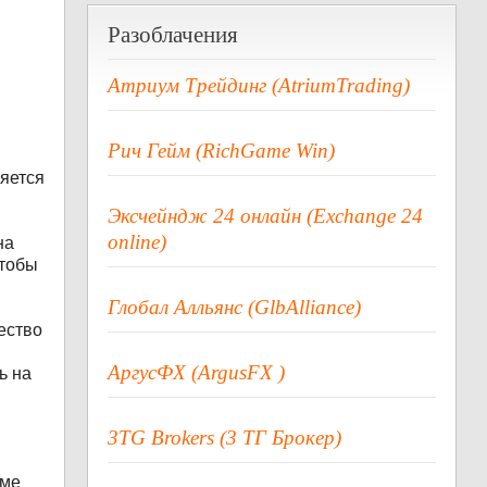
Разоблачения
Атриум Трейдинг (AtriumTrading)
Рич Гейм (RichGame Win)
ляется
Эксчейндж 24 онлайн (Exchange 24
online)
на
чтобы
Глобал Алльянс (GlbAlliance)
ество
АргусФХ (ArgusFX )
ь на
3TG Brokers (3 ТГ Брокер)
оме