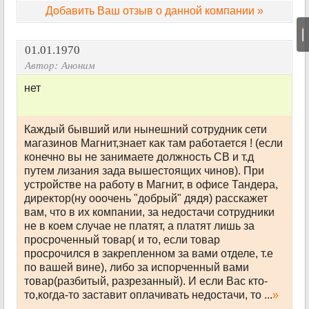
Добавить Ваш отзыв о данной компании »
|
01.01.1970
Автор:
Аноним
нет
Каждый бывший или нынешний сотрудник сети
магазинов Магнит,знает как там работается ! (если
конечно вы не занимаете должность СВ и т.д
путем лизания зада вышестоящих чинов). При
устройстве на работу в Магнит, в офисе Тандера,
директор(ну ооочень "добрый" дядя) расскажет
вам, что в их компании, за недостачи сотрудники
не в коем случае не платят, а платят лишь за
просроченный товар( и то, если товар
просрочился в закрепленном за вами отделе, т.е
по вашей вине), либо за испорченный вами
товар(разбитый, разрезанный). И если Вас кто-
то,когда-то заставит оплачивать недостачи, то ...
»