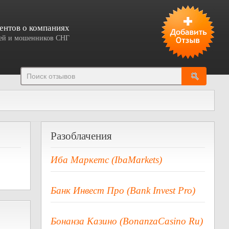
ентов о компаниях
елей и мошенников СНГ
Добавить отзыв
Разоблачения
Иба Маркетс (IbaMarkets)
Банк Инвест Про (Bank Invest Pro)
Бонанза Казино (BonanzaCasino Ru)