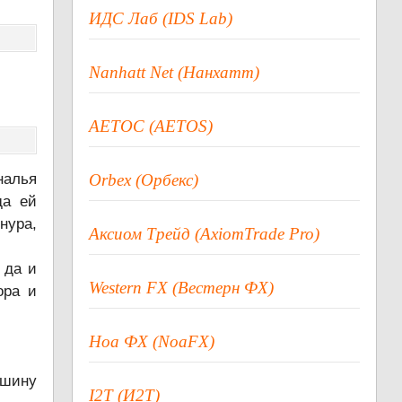
ИДС Лаб (IDS Lab)
Nanhatt Net (Нанхатт)
АЕТОС (AETOS)
налья
Orbex (Орбекс)
да ей
нура,
Аксиом Трейд (AxiomTrade Pro)
 да и
Western FX (Вестерн ФХ)
ора и
Ноа ФХ (NoaFX)
ашину
I2T (И2Т)