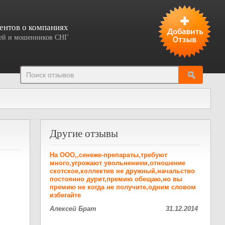
ентов о компаниях
елей и мошенников СНГ
Добавить отзыв
Другие отзывы
На ООО,,сенеже-препараты,требуют
много,угрожают увольнением,отношение
скотское,коллектив не дружный,начальство
постоянно дурит,премию обещаю,но вы
премию не когда не получите,одним словом
избегайте
Алексей Брат
31.12.2014