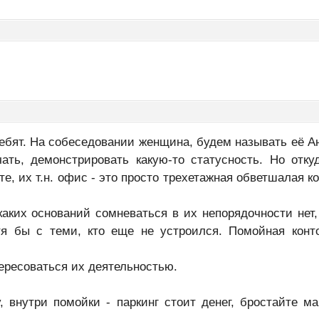
ебят. На собеседовании женщина, будем называть её А
ать, демонстрировать какую-то статусность. Но отку
те, их т.н. офис - это просто трехетажная обветшалая ко
каких оснований сомневаться в их непорядочности нет,
я бы с теми, кто еще не устроился. Помойная конт
тересоваться их деятельностью.
, внутри помойки - паркинг стоит денег, бростайте м