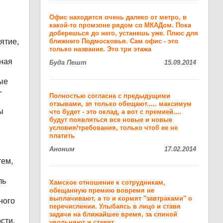
Офис находится очень далеко от метро, в
какой-то промзоне рядом со МКАДом. Пока
доберешься до него, устанешь уже. Плюс для
ятие,
ближнего Подмосковья. Сам офис - это
только название. Это три этажа
ная
Буда Пешт
15.09.2014
ые
-
Полностью согласна с предыдущими
отзывами, зп только обещают..... максимум
ы
что будет - это оклад, а вот с премией....
будут появляться все новые и новые
условия/требования, только чтоб ее не
платить
Аноним
17.02.2014
тем,
ль
Хамское отношение к сотрудникам,
обещанную премию вовремя не
выплачивают, а то и кормят "завтраками" о
ного
перечислении. Улыбаясь в лицо и ставя
задачи на ближайшее время, за спиной
сти,
увольняют и ставят