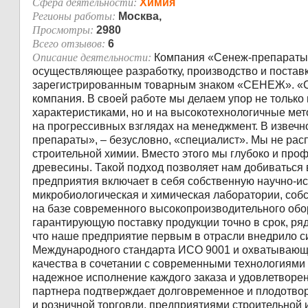
Сфера деятельности:
Химия
Регионы работы:
Москва,
Просмотры:
2980
Всего отзывов:
6
Описание деятельности:
Компания «Сенеж-препараты
осуществляющее разработку, производство и постав
зарегистрированным товарным знаком «СЕНЕЖ». «С
компания. В своей работе мы делаем упор не только
характеристиками, но и на высокотехнологичные ме
на прогрессивных взглядах на менеджмент. В извечн
препараты», – безусловно, «специалист». Мы не рас
строительной химии. Вместо этого мы глубоко и пр
древесины. Такой подход позволяет нам добиваться 
предприятия включает в себя собственную научно-ис
микробиологическая и химическая лаборатории, со
на базе современного высокопроизводительного обор
гарантирующую поставку продукции точно в срок, ря
что наше предприятие первым в отрасли внедрило 
Международного стандарта ИСО 9001 и охватывающу
качества в сочетании с современными технологиями 
надежное исполнение каждого заказа и удовлетворе
партнера подтверждает долговременное и плодотвор
и розничной торговли, предприятиями строительно