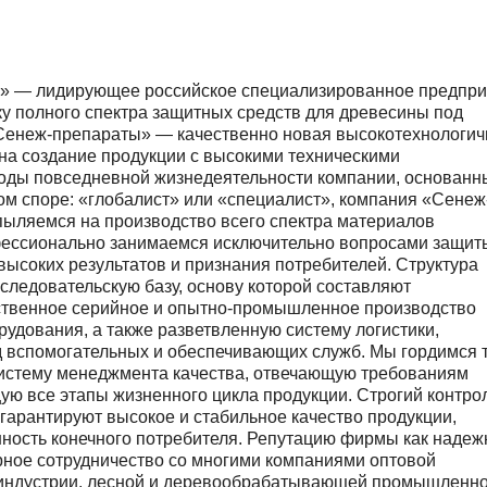
» — лидирующее российское специализированное предпри
ку полного спектра защитных средств для древесины под
енеж-препараты» — качественно новая высокотехнологич
 на создание продукции с высокими техническими
тоды повседневной жизнедеятельности компании, основанн
ом споре: «глобалист» или «специалист», компания «Сенеж
пыляемся на производство всего спектра материалов
офессионально занимаемся исключительно вопросами защит
высоких результатов и признания потребителей. Структура
следовательскую базу, основу которой составляют
бственное серийное и опытно-промышленное производство
удования, а также разветвленную систему логистики,
д вспомогательных и обеспечивающих служб. Мы гордимся 
систему менеджмента качества, отвечающую требованиям
ю все этапы жизненного цикла продукции. Строгий контро
гарантируют высокое и стабильное качество продукции,
нность конечного потребителя. Репутацию фирмы как надеж
ное сотрудничество со многими компаниями оптовой
й индустрии, лесной и деревообрабатывающей промышленно