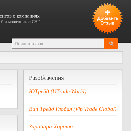
ентов о компаниях
елей и мошенников СНГ
Добавить отзыв
Разоблачения
ЮТрейд (UTrade World)
Вип Трейд Глобал (Vip Trade Global)
Зарабара Хорошо