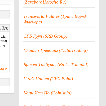
(ZarabaraHorosho Ru)
Transworld Futures (Транс Ворлд
Фьючерс)
ийск
СРБ Груп (SRB Group)
ца.
клад
тал
Платин Трейдинг (PlatinTrading)
Брокер Трибунал (BrokerTribunal)
ее »
Ц ФХ Поинт (CFX Point)
Коин Ист Ио (Coinist io)