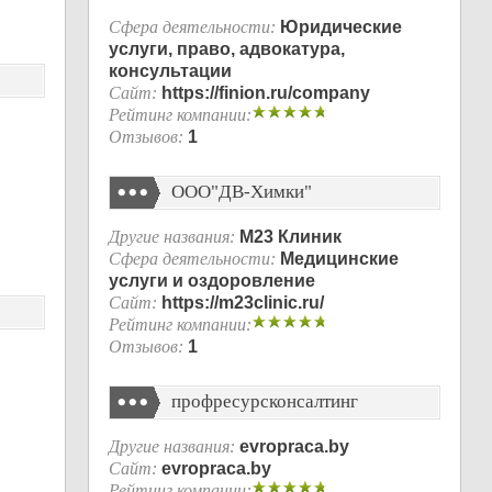
Сфера деятельности:
Юридические
услуги, право, адвокатура,
консультации
Сайт:
https://finion.ru/company
Рейтинг компании:
Отзывов:
1
ООО"ДВ-Химки"
Другие названия:
М23 Клиник
Сфера деятельности:
Медицинские
услуги и оздоровление
Сайт:
https://m23clinic.ru/
Рейтинг компании:
Отзывов:
1
профресурсконсалтинг
Другие названия:
evropraca.by
Сайт:
evropraca.by
Рейтинг компании: