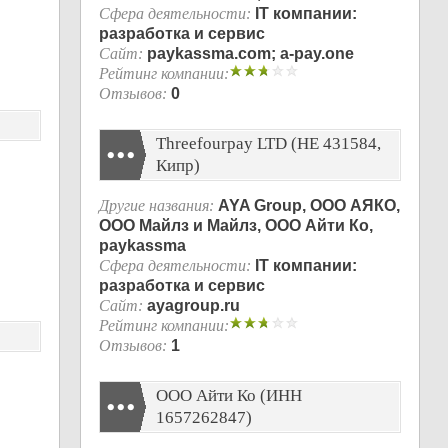
Сфера деятельности:
IT компании:
разработка и сервис
Сайт:
paykassma.com; a-pay.one
Рейтинг компании:
Отзывов:
0
Threefourpay LTD (ΗΕ 431584,
Кипр)
Другие названия:
AYA Group, ООО АЯКО,
ООО Майлз и Майлз, ООО Айти Ко,
paykassma
Сфера деятельности:
IT компании:
разработка и сервис
Сайт:
ayagroup.ru
Рейтинг компании:
Отзывов:
1
ООО Айти Ко (ИНН
1657262847)