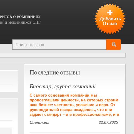
ентов о компаниях
елей и мошенников СНГ
Добавить отзыв
Последние отзывы
Биостар, группа компаний
С самого основания компании мы
провозглашали ценности, на которых строим
наш бизнес: честность, уважение и вера. От
руководителей всегда ожидалось, что они
задают стандарт – и в профессионализме, и в
Светлана
22.07.2025