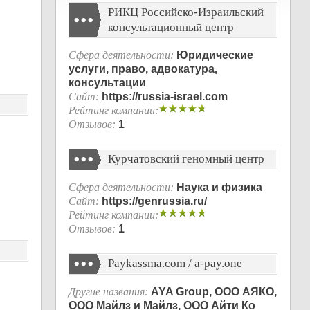
РИКЦ Российско-Израильский
консультационный центр
Сфера деятельности:
Юридические
услуги, право, адвокатура,
консультации
Сайт:
https://russia-israel.com
Рейтинг компании:
Отзывов:
1
Курчатовский геномный центр
Сфера деятельности:
Наука и физика
Сайт:
https://genrussia.ru/
Рейтинг компании:
Отзывов:
1
Paykassma.com / a-pay.one
Другие названия:
AYA Group, ООО АЯКО,
ООО Майлз и Майлз, ООО Айти Ко