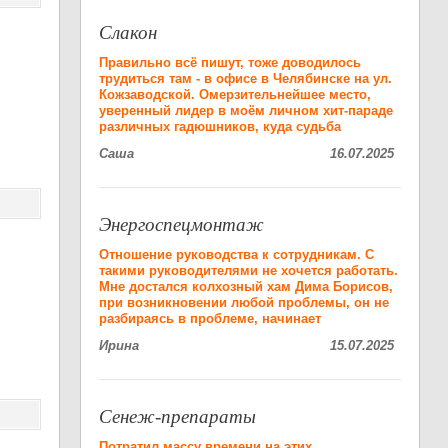
Слакон
Правильно всё пишут, тоже доводилось
трудиться там - в офисе в Челябинске на ул.
Кожзаводской. Омерзительнейшее место,
уверенный лидер в моём личном хит-параде
различных гадюшников, куда судьба
Саша
16.07.2025
Энергоспецмонтаж
Отношение руководства к сотрудникам. С
такими руководителями не хочется работать.
Мне достался колхозный хам Дима Борисов,
при возникновении любой проблемы, он не
разбираясь в проблеме, начинает
Ирина
15.07.2025
Сенеж-препараты
Потратил массу времени на этих