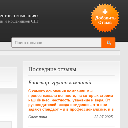
ентов о компаниях
елей и мошенников СНГ
Добавить отзыв
Последние отзывы
Биостар, группа компаний
С самого основания компании мы
провозглашали ценности, на которых строим
наш бизнес: честность, уважение и вера. От
руководителей всегда ожидалось, что они
задают стандарт – и в профессионализме, и в
Светлана
22.07.2025