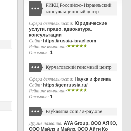
РИКЦ Российско-Израильский
консультационный центр
Сфера деятельности:
Юридические
услуги, право, адвокатура,
консультации
Сайт:
https://russia-israel.com
Рейтинг компании:
Отзывов:
1
Курчатовский геномный центр
Сфера деятельности:
Наука и физика
Сайт:
https://genrussia.ru/
Рейтинг компании:
Отзывов:
1
Paykassma.com / a-pay.one
Другие названия:
AYA Group, ООО АЯКО,
ООО Майлз и Майлз, ООО Айти Ко