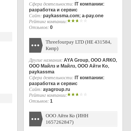
Сфера деятельности:
IT компании:
разработка и сервис
Сайт:
paykassma.com; a-pay.one
Рейтинг компании:
Отзывов:
0
Threefourpay LTD (ΗΕ 431584,
Кипр)
Другие названия:
AYA Group, ООО АЯКО,
ООО Майлз и Майлз, ООО Айти Ко,
paykassma
Сфера деятельности:
IT компании:
разработка и сервис
Сайт:
ayagroup.ru
Рейтинг компании:
Отзывов:
1
ООО Айти Ко (ИНН
1657262847)