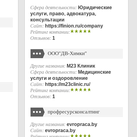
Сфера деятельности:
Юридические
услуги, право, адвокатура,
консультации
Сайт:
https://finion.ru/company
Рейтинг компании:
Отзывов:
1
ООО"ДВ-Химки"
Другие названия:
М23 Клиник
Сфера деятельности:
Медицинские
услуги и оздоровление
Сайт:
https://m23clinic.ru/
Рейтинг компании:
Отзывов:
1
профресурсконсалтинг
Другие названия:
evropraca.by
Сайт:
evropraca.by
Рейтинг компании: