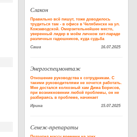
Слакон
Правильно всё пишут, тоже доводилось
трудиться там - в офисе в Челябинске на ул.
Кожзаводской. Омерзительнейшее место,
уверенный лидер в моём личном хит-параде
различных гадюшников, куда судьба
Саша
16.07.2025
Энергоспецмонтаж
Отношение руководства к сотрудникам. С
такими руководителями не хочется работать.
Мне достался колхозный хам Дима Борисов,
при возникновении любой проблемы, он не
разбираясь в проблеме, начинает
Ирина
15.07.2025
Сенеж-препараты
Потратил массу времени на этих